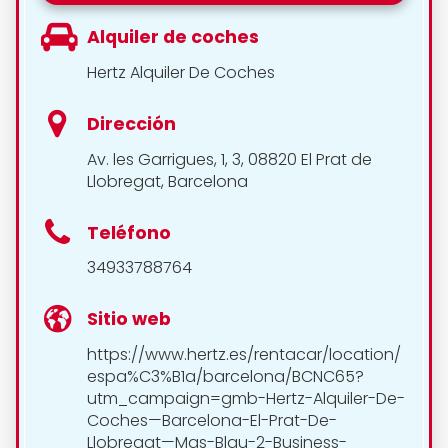
Alquiler de coches
Hertz Alquiler De Coches
Dirección
Av. les Garrigues, 1, 3, 08820 El Prat de
Llobregat, Barcelona
Teléfono
34933788764
Sitio web
https://www.hertz.es/rentacar/location/
espa%C3%B1a/barcelona/BCNC65?
utm_campaign=gmb-Hertz-Alquiler-De-
Coches—Barcelona-El-Prat-De-
Llobregat—Mas-Blau-2-Business-