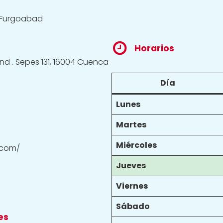
s Furgoabad
Horarios
 Ind . Sepes 131, 16004 Cuenca
Día
Lunes
Martes
Miércoles
.com/
Jueves
Viernes
Sábado
es