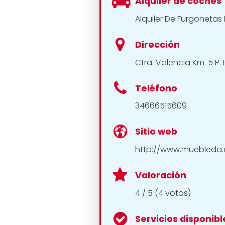
Alquiler de coches
Alquiler De Furgoneta
Dirección
Ctra. Valencia Km. 5 P.
Teléfono
34666515609
Sitio web
http://www.muebleda
Valoración
4 / 5 (4 votos)
Servicios disponibl