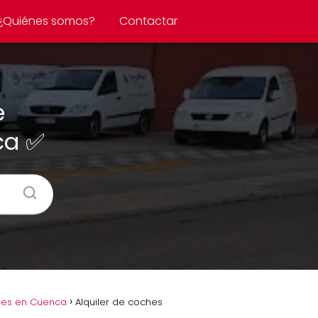
¿Quiénes somos?
Contactar
e
ca ✅
hes en Cuenca
Alquiler de coches