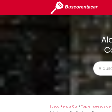
Al
C
Busco Rent a Car
Top empresas de a