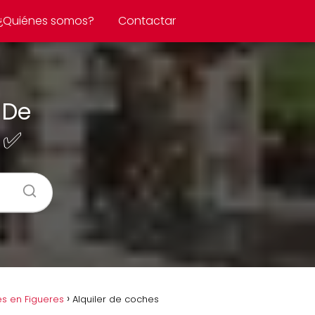
¿Quiénes somos?
Contactar
 De
 ✅
s en Figueres
Alquiler de coches