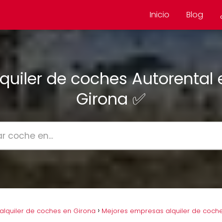
Inicio
Blog
lquiler de coches Autorental 
Girona ✅
lquiler de coches en Girona
Mejores empresas alquiler de coch