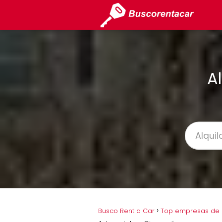
A
Busco Rent a Car
Top empresas de a