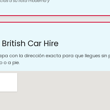
cias a su flota moderna y
British Car Hire
pa con la dirección exacta para que llegues sin
 o a pie.