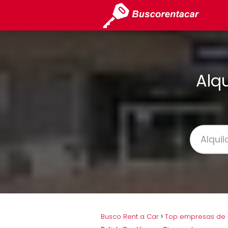
Alqu
Busco Rent a Car
Top empresas de a