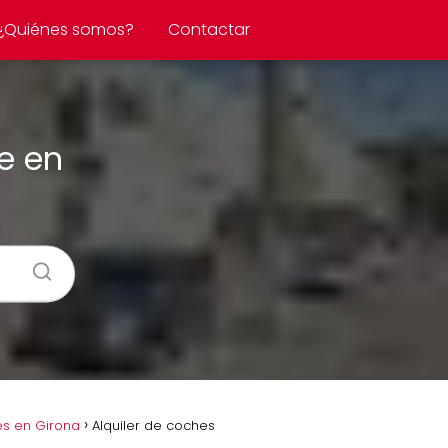
¿Quiénes somos?
Contactar
re en
es en Girona
Alquiler de coches