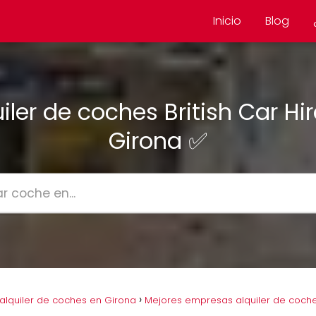
Inicio
Blog
iler de coches British Car Hi
Girona ✅
lquiler de coches en Girona
Mejores empresas alquiler de coch