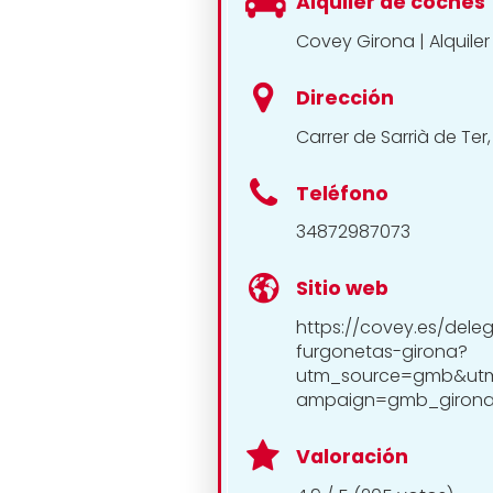
Alquiler de coches
Covey Girona | Alquile
Dirección
Carrer de Sarrià de Ter,
Teléfono
34872987073
Sitio web
https://covey.es/deleg
furgonetas-girona?
utm_source=gmb&ut
ampaign=gmb_giron
Valoración