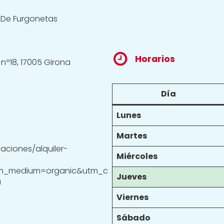
r De Furgonetas
Horarios
 nº18, 17005 Girona
Día
Lunes
Martes
aciones/alquiler-
Miércoles
m_medium=organic&utm_c
Jueves
a
Viernes
Sábado