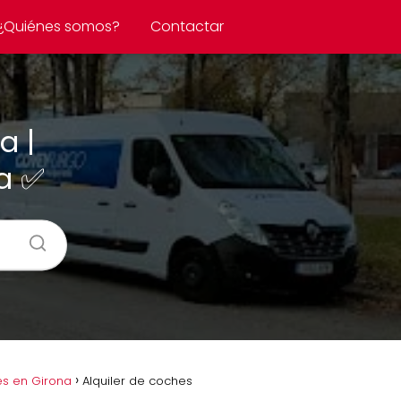
¿Quiénes somos?
Contactar
a |
na ✅
es en Girona
Alquiler de coches