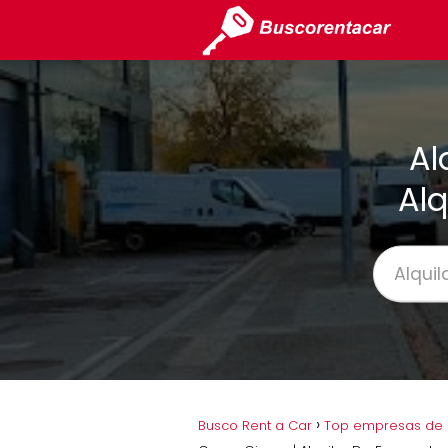
Al
Alq
Busco Rent a Car
Top empresas de a