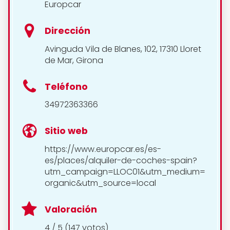
Europcar
Dirección
Avinguda Vila de Blanes, 102, 17310 Lloret
de Mar, Girona
Teléfono
34972363366
Sitio web
https://www.europcar.es/es-
es/places/alquiler-de-coches-spain?
utm_campaign=LLOC01&utm_medium=
organic&utm_source=local
Valoración
4 / 5 (147 votos)