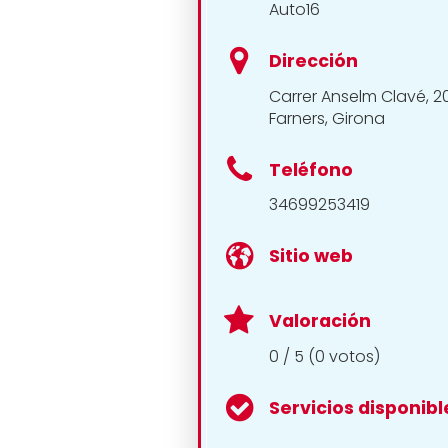
Auto16
Dirección
Carrer Anselm Clavé, 
Farners, Girona
Teléfono
34699253419
Sitio web
Valoración
0 / 5 (0 votos)
Servicios disponibl