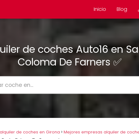
Inicio
Blog
uiler de coches Auto16 en S
Coloma De Farners ✅
lquiler de coches en Girona
Mejores empresas alquiler de coch