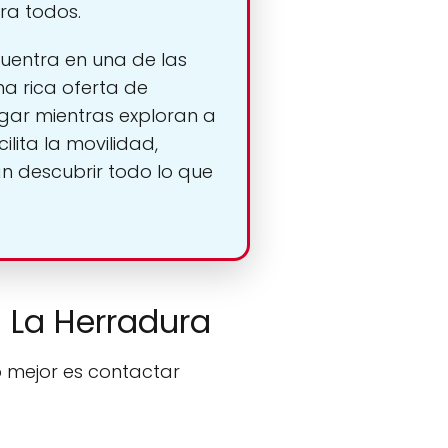
ra todos.
cuentra en una de las
a rica oferta de
 lugar mientras exploran a
ilita la movilidad,
n descubrir todo lo que
| La Herradura
o mejor es contactar