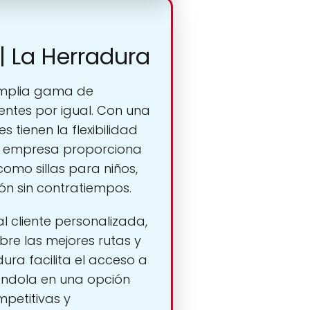
| La Herradura
 amplia gama de
dentes por igual. Con una
tienen la flexibilidad
la empresa proporciona
como sillas para niños,
ón sin contratiempos.
l cliente personalizada,
bre las mejores rutas y
ura facilita el acceso a
iéndola en una opción
mpetitivas y