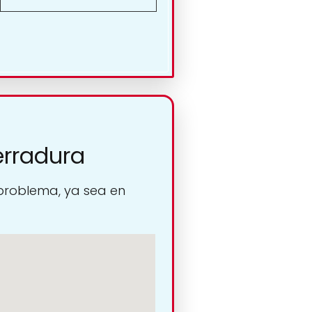
erradura
 problema, ya sea en