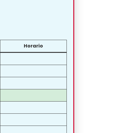
Horario