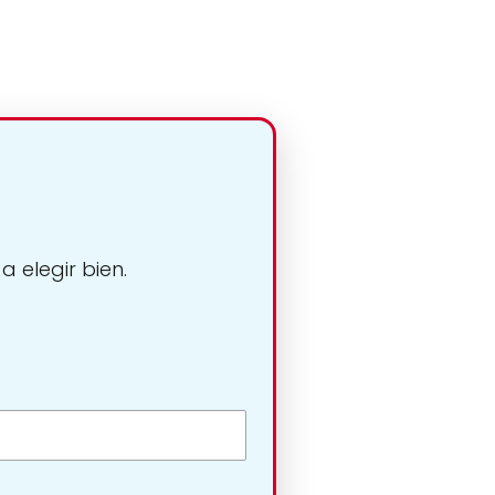
a
 elegir bien.