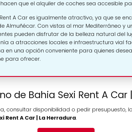
hacen que el alquiler de coches sea accesible pa
Rent A Car es igualmente atractivo, ya que se en
e Almuñécar. Con vistas al mar Mediterráneo y un
 clientes pueden disfrutar de la belleza natural del
nía a atracciones locales e infraestructura vial fac
sa en una opción conveniente para quienes desea
e para ofrecer.
ono de Bahia Sexi Rent A Car 
a, consultar disponibilidad o pedir presupuesto, l
xi Rent A Car | La Herradura
.