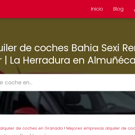
Inicio
Blog
uiler de coches Bahia Sexi Re
 | La Herradura en Almuñéc
alquiler de coches en Granada
Mejores empresas alquiler de co