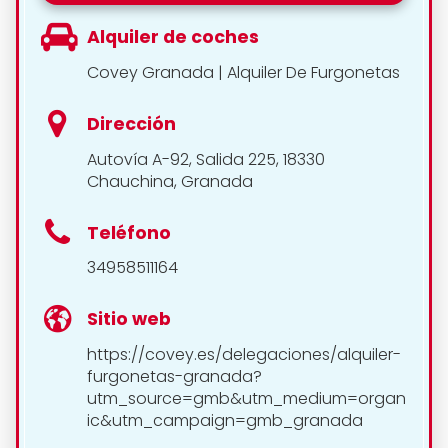
Alquiler de coches
Covey Granada | Alquiler De Furgonetas
Dirección
Autovía A-92, Salida 225, 18330
Chauchina, Granada
Teléfono
34958511164
Sitio web
https://covey.es/delegaciones/alquiler-
furgonetas-granada?
utm_source=gmb&utm_medium=organ
ic&utm_campaign=gmb_granada