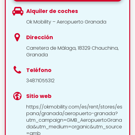
Alquiler de coches
Ok Mobility – Aeropuerto Granada
Dirección
Carretera de Málaga, 18329 Chauchina,
Granada
Teléfono
34871055312
Sitio web
https://okmobility.com/es/rent/stores/es
pana/granada/aeropuerto-granada?
utm_campaign=GMB_AeropuertoGrana
da&utm_medium=organic&utm_source
=gmb