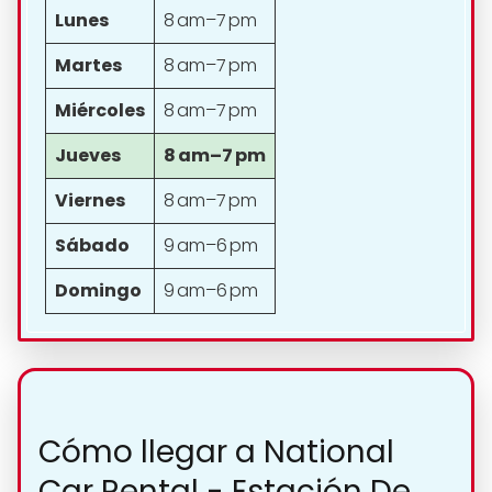
Lunes
8 am–7 pm
Martes
8 am–7 pm
Miércoles
8 am–7 pm
Jueves
8 am–7 pm
Viernes
8 am–7 pm
Sábado
9 am–6 pm
Domingo
9 am–6 pm
Cómo llegar a National
Car Rental - Estación De