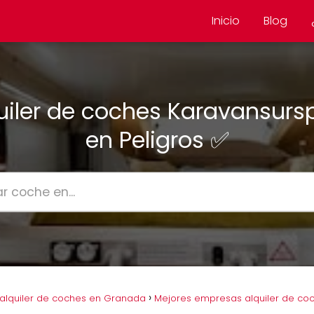
Inicio
Blog
uiler de coches Karavansurs
en Peligros ✅
alquiler de coches en Granada
Mejores empresas alquiler de coc