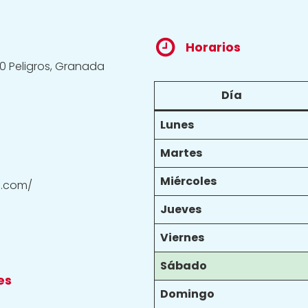
Horarios
10 Peligros, Granada
Día
Lunes
Martes
Miércoles
n.com/
Jueves
Viernes
Sábado
es
Domingo