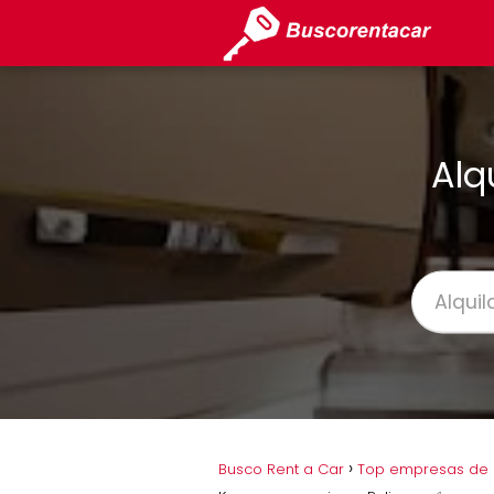
Alq
Busco Rent a Car
Top empresas de 