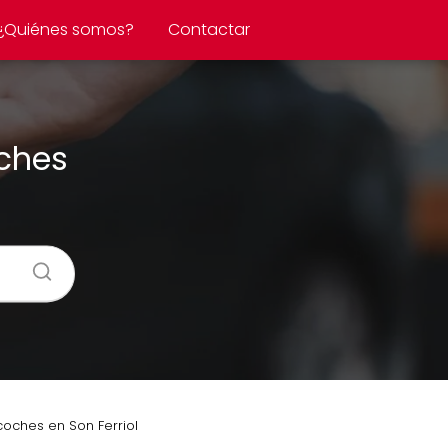
¿Quiénes somos?
Contactar
oches
oches en Son Ferriol