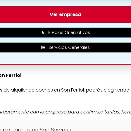
Ubicación de Ava Premium Rent A Car en Son Fer
Ver empresa
Precios Orientativos
Servicios Generales
on Ferriol
de alquiler de coches en Son Ferriol, podrás elegir ent
ctamente con la empresa para confirmar tarifas, horari
r de coches en Son Servera