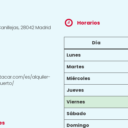
Horarios
-Canillejas, 28042 Madrid
Día
Lunes
Martes
tacar.com/es/alquiler-
Miércoles
uerto/
Jueves
Viernes
Sábado
es
Domingo