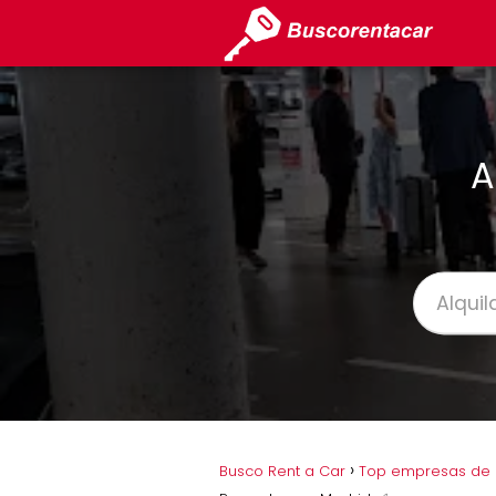
A
Busco Rent a Car
Top empresas de a