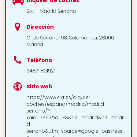
Alquiler de coches
Sixt – Madrid Serrano
Dirección
C. de Serrano, 98, Salamanca, 28006
Madrid
Teléfono
34871180192
Sitio web
https://www.sixt.es/alquiler-
coches/espana/madrid/madrid-
serrano/?
xaid=7493&c1=ES&c2=madrid&c3=madri
d-
serrano&utm_source=google_business