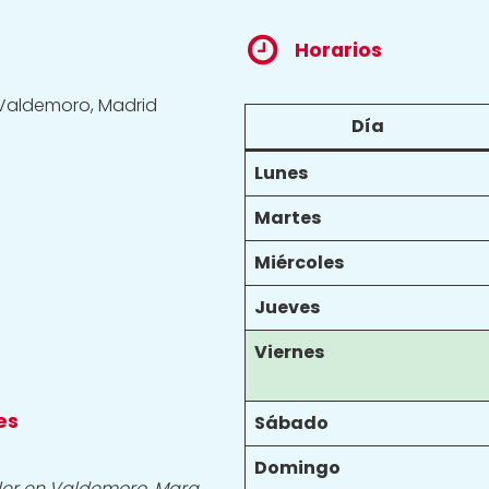
Horarios
 Valdemoro, Madrid
Día
Lunes
Martes
Miércoles
Jueves
Viernes
es
Sábado
Domingo
ler en Valdemoro, Mara