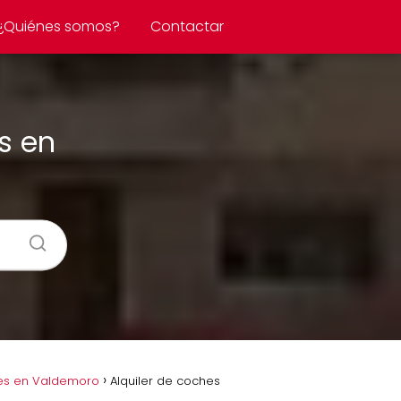
¿Quiénes somos?
Contactar
s en
hes en Valdemoro
Alquiler de coches