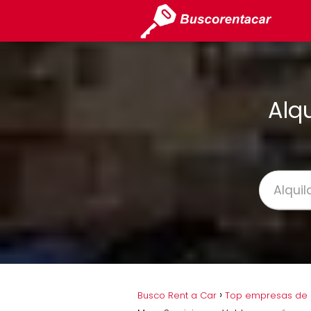
Alq
Busco Rent a Car
Top empresas de a