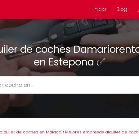
Inicio
Blog
uiler de coches Damariorent
en Estepona ✅
alquiler de coches en Málaga
Mejores empresas alquiler de coc