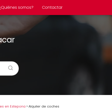
¿Quiénes somos?
Contactar
acar
hes en Estepona
Alquiler de coches