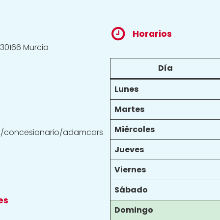
Horarios
, 30166 Murcia
Día
Lunes
Martes
Miércoles
t/concesionario/adamcars
Jueves
Viernes
Sábado
es
Domingo