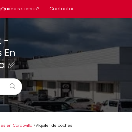
¿Quiénes somos?
Contactar
 -
s En
la ✅
es en Cordovilla
Alquiler de coches