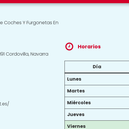
 De Coches Y Furgonetas En
Horarios
191 Cordovilla, Navarra
Día
Lunes
Martes
Miércoles
.es/
Jueves
Viernes