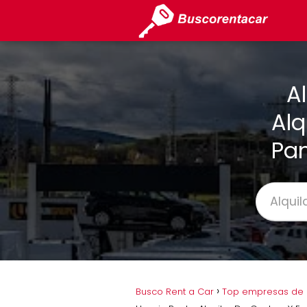
A
Alq
Pam
Busco Rent a Car
Top empresas de a