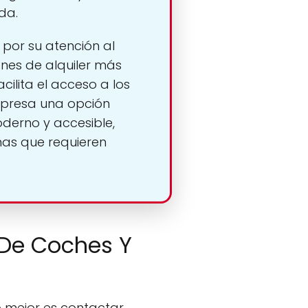
da.
por su atención al
ones de alquiler más
ilita el acceso a los
mpresa una opción
derno y accesible,
nas que requieren
r De Coches Y
o mejor es contactar