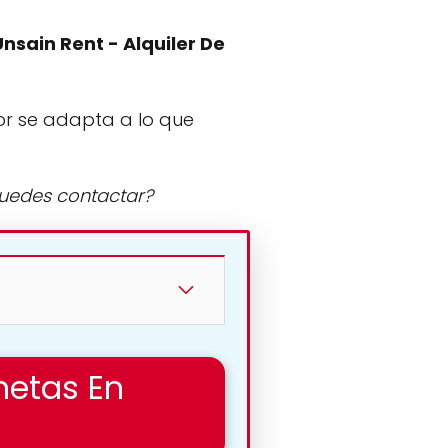
Unsain Rent - Alquiler De
or se adapta a lo que
puedes contactar?
netas En