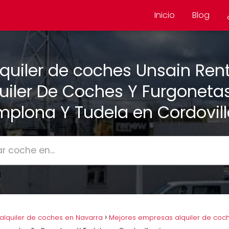
Inicio
Blog
lquiler de coches Unsain Rent
uiler De Coches Y Furgoneta
plona Y Tudela en Cordovil
lquiler de coches en Navarra
Mejores empresas alquiler de coch