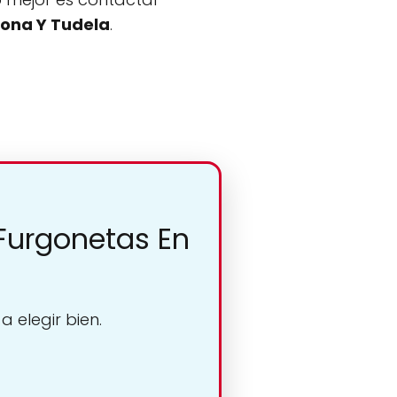
lona Y Tudela
.
 Furgonetas En
 elegir bien.