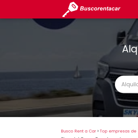
Alq
Busco Rent a Car
Top empresas de a