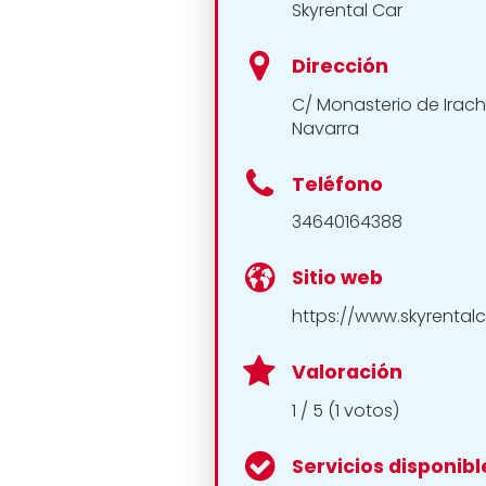
Skyrental Car
Dirección
C/ Monasterio de Irache
Navarra
Teléfono
34640164388
Sitio web
https://www.skyrental
Valoración
1 / 5 (1 votos)
Servicios disponibl