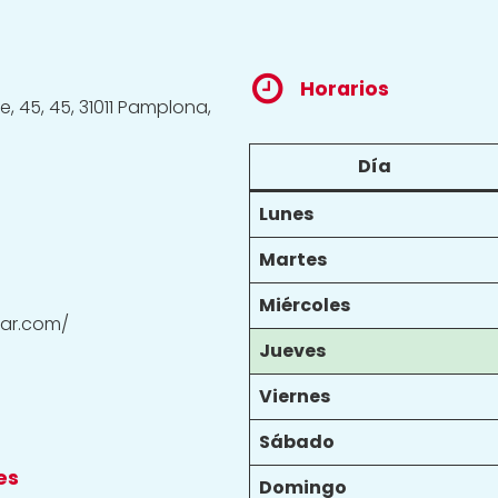
Horarios
, 45, 45, 31011 Pamplona,
Día
Lunes
Martes
Miércoles
car.com/
Jueves
Viernes
Sábado
es
Domingo