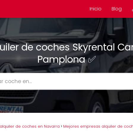
Inicio
Blog
uiler de coches Skyrental Ca
Pamplona ✅
lquiler de coches en Navarra
Mejores empresas alquiler de coc