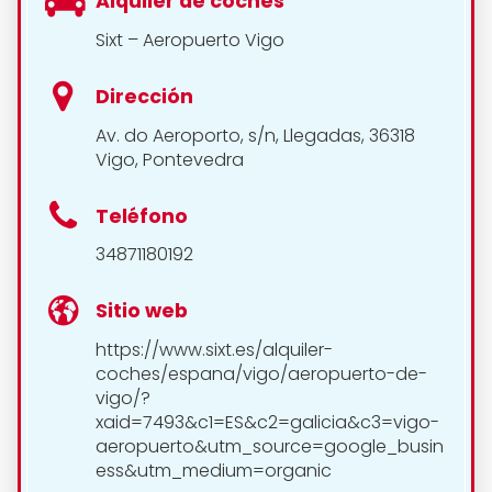
Alquiler de coches
Sixt – Aeropuerto Vigo
Dirección
Av. do Aeroporto, s/n, Llegadas, 36318
Vigo, Pontevedra
Teléfono
34871180192
Sitio web
https://www.sixt.es/alquiler-
coches/espana/vigo/aeropuerto-de-
vigo/?
xaid=7493&c1=ES&c2=galicia&c3=vigo-
aeropuerto&utm_source=google_busin
ess&utm_medium=organic