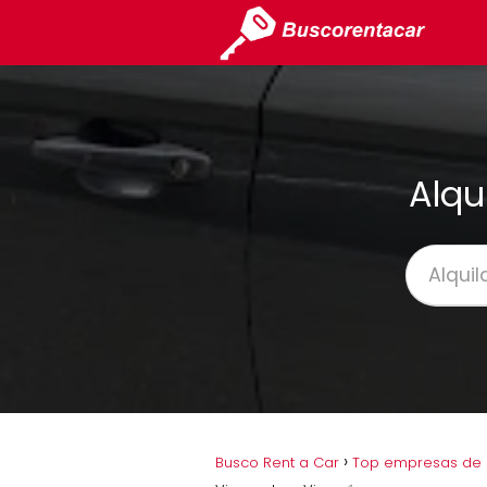
Alqu
Busco Rent a Car
Top empresas de a