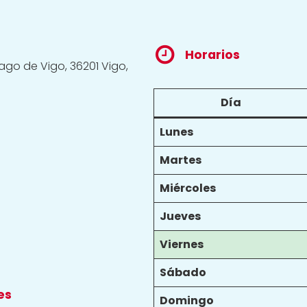
Horarios
iago de Vigo, 36201 Vigo,
Día
Lunes
Martes
Miércoles
Jueves
Viernes
Sábado
es
Domingo