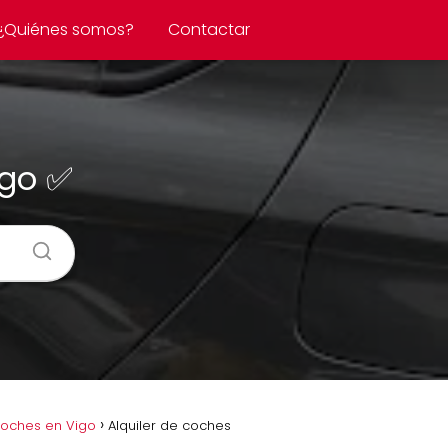
¿Quiénes somos?
Contactar
igo ✅
coches en Vigo
Alquiler de coches