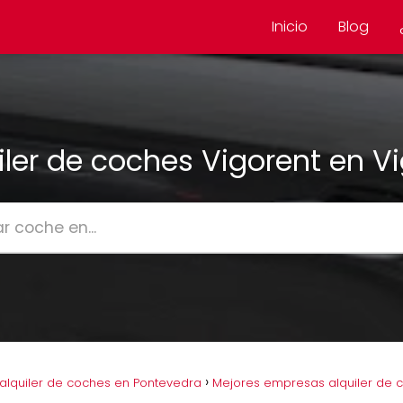
Inicio
Blog
iler de coches Vigorent en V
lquiler de coches en Pontevedra
Mejores empresas alquiler de 