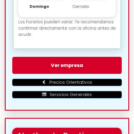
Domingo
Cerrado
Los horarios pueden variar. Te recomendamos
confirmar directamente con la oficina antes de
acudir.
🗺️ Ubicación de Oscar Alquiler
Ver empresa
De Coches Valladolid en
Valladolid:
Precios Orientativos
Servicios Generales