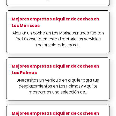
Mejores empresas alquiler de coches en
Los Moriscos
Alquilar un coche en Los Moriscos nunca fue tan
fácil Consulta en este directorio los servicios
mejor valorados para...
Mejores empresas alquiler de coches en
Las Palmas
¿Necesitas un vehículo en alquiler para tus
desplazamientos en Las Palmas? Aquí te
mostramos una selección de...
Mejores empresas alquiler de coches en