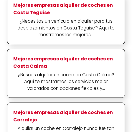
Mejores empresas alquiler de coches en
Costa Teguise
¿Necesitas un vehículo en alquiler para tus
desplazamientos en Costa Teguise? Aquí te
mostramos las mejores...
Mejores empresas alquiler de coches en
Costa Calma
¿Buscas alquilar un coche en Costa Calma?
Aquí te mostramos los servicios mejor
valorados con opciones flexibles y...
Mejores empresas alquiler de coches en
Corralejo
Alquilar un coche en Corralejo nunca fue tan