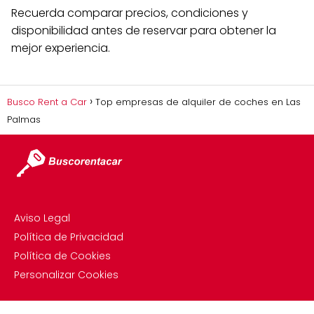
Recuerda comparar precios, condiciones y
disponibilidad antes de reservar para obtener la
mejor experiencia.
Busco Rent a Car
Top empresas de alquiler de coches en Las
Palmas
Aviso Legal
Política de Privacidad
Política de Cookies
Personalizar Cookies