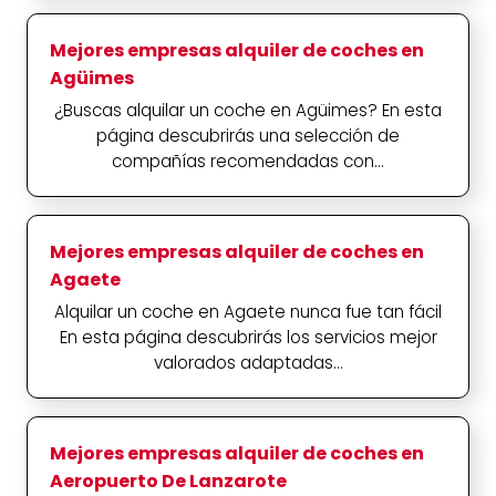
Mejores empresas alquiler de coches en
Agüimes
¿Buscas alquilar un coche en Agüimes? En esta
página descubrirás una selección de
compañías recomendadas con...
Mejores empresas alquiler de coches en
Agaete
Alquilar un coche en Agaete nunca fue tan fácil
En esta página descubrirás los servicios mejor
valorados adaptadas...
Mejores empresas alquiler de coches en
Aeropuerto De Lanzarote