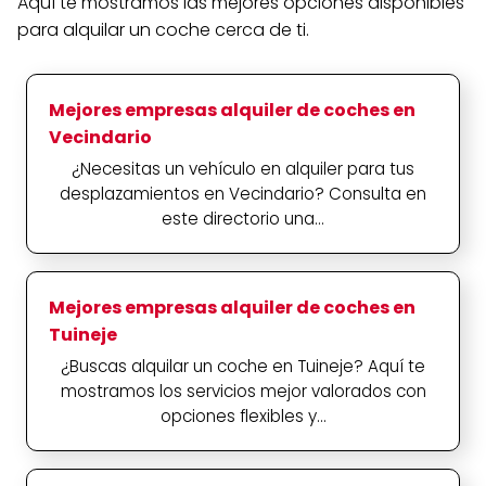
Aquí te mostramos las mejores opciones disponibles
para alquilar un coche cerca de ti.
Mejores empresas alquiler de coches en
Vecindario
¿Necesitas un vehículo en alquiler para tus
desplazamientos en Vecindario? Consulta en
este directorio una...
Mejores empresas alquiler de coches en
Tuineje
¿Buscas alquilar un coche en Tuineje? Aquí te
mostramos los servicios mejor valorados con
opciones flexibles y...