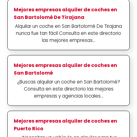
Mejores empresas alquiler de coches en
San Bartolomé De Tirajana
Alquilar un coche en San Bartolomé De Tirajana
nunca fue tan fácil Consulta en este directorio
las mejores empresas...
Mejores empresas alquiler de coches en
San Bartolomé
¿Buscas alquilar un coche en San Bartolomé?
Consulta en este directorio las mejores
empresas y agencias locales...
Mejores empresas alquiler de coches en
Puerto Rico