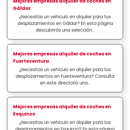
Mejores empresas alquiler de coches en
Gáldar
¿Necesitas un vehículo en alquiler para tus
desplazamientos en Gáldar? En esta página
descubrirás una selección...
Mejores empresas alquiler de coches en
Fuerteventura
¿Necesitas un vehículo en alquiler para tus
desplazamientos en Fuerteventura? Consulta
en este directorio una...
Mejores empresas alquiler de coches en
Esquinzo
¿Necesitas un vehículo en alquiler para tus
desplazamientos en Esquinzo? En esta página