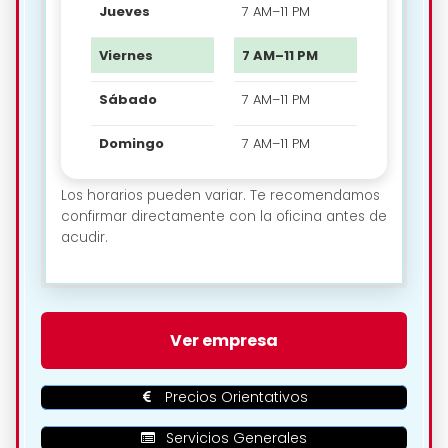
Jueves
7 AM–11 PM
Viernes
7 AM–11 PM
Sábado
7 AM–11 PM
Domingo
7 AM–11 PM
Los horarios pueden variar. Te recomendamos
confirmar directamente con la oficina antes de
acudir.
🗺️ Ubicación de Sixt –
Ver empresa
Lanzarote Airport en Arrecife:
Precios Orientativos
Servicios Generales