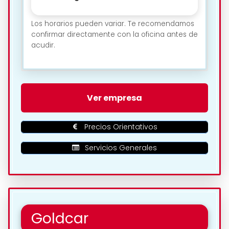
Los horarios pueden variar. Te recomendamos
confirmar directamente con la oficina antes de
acudir.
🗺️ Ubicación de Hertz Car
Ver empresa
Rental – Lanzarote Airport en
Arrecife:
Precios Orientativos
Servicios Generales
Goldcar