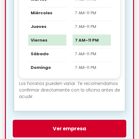
Miércoles
7 AM–11 PM
Jueves
7 AM–11 PM
Viernes
7 AM–11 PM
Sábado
7 AM–11 PM
Domingo
7 AM–11 PM
Los horarios pueden variar. Te recomendamos
confirmar directamente con la oficina antes de
acudir.
🗺️ Ubicación de Thrifty
Ver empresa
Aeropuerto Guacimeta en
Arrecife: