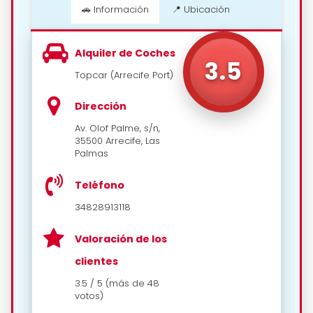
🚗 Información
📍 Ubicación
Alquiler de Coches
📍 Cómo llegar
3.5
Topcar (Arrecife Port)
Dirección
Av. Olof Palme, s/n,
35500 Arrecife, Las
Palmas
Teléfono
34828913118
Valoración de los
clientes
3.5 / 5 (más de 48
votos)