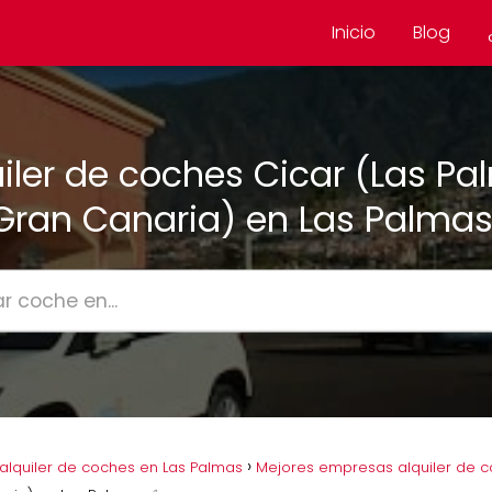
Inicio
Blog
iler de coches Cicar (Las P
Gran Canaria) en Las Palma
lquiler de coches en Las Palmas
Mejores empresas alquiler de c