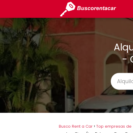
Alqu
- 
Busco Rent a Car
Top empresas de a