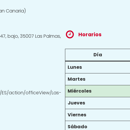
an Canaria)
Horarios
, 47, bajo, 35007 Las Palmas,
Día
Lunes
Martes
Miércoles
/ES/action/officeView/Las-
Jueves
Viernes
Sábado