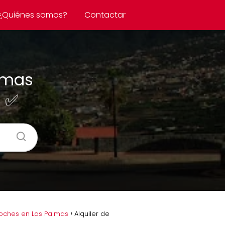
¿Quiénes somos?
Contactar
almas
s ✅
oches en Las Palmas
Alquiler de