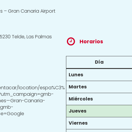
es – Gran Canaria Airport
35230 Telde, Las Palmas
Horarios
Día
Lunes
Martes
rentacar/location/espa%C3%
54?utm_campaign=gmb-
Miércoles
ches—Gran-Canaria-
=gmb-
Jueves
rce=Google
Viernes