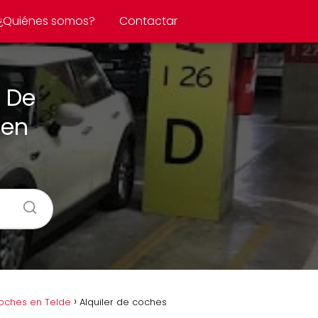
¿Quiénes somos?
Contactar
r De
 en
oches en Telde
Alquiler de coches