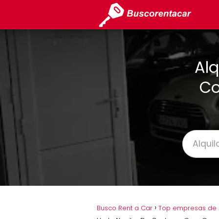
Alq
Co
Busco Rent a Car
Top empresas de a