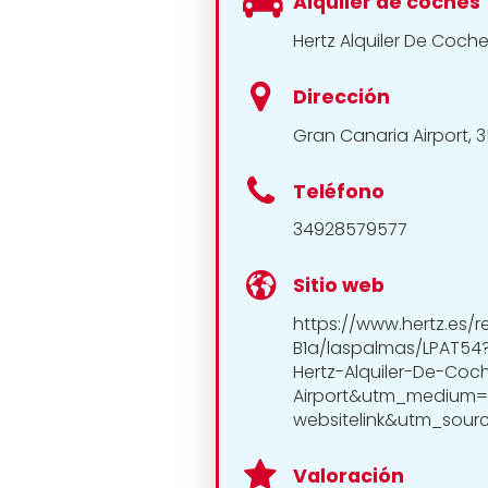
Alquiler de coches
Hertz Alquiler De Coch
Dirección
Gran Canaria Airport, 
Teléfono
34928579577
Sitio web
https://www.hertz.es/
B1a/laspalmas/LPAT
Hertz-Alquiler-De-Co
Airport&utm_medium
websitelink&utm_sou
Valoración